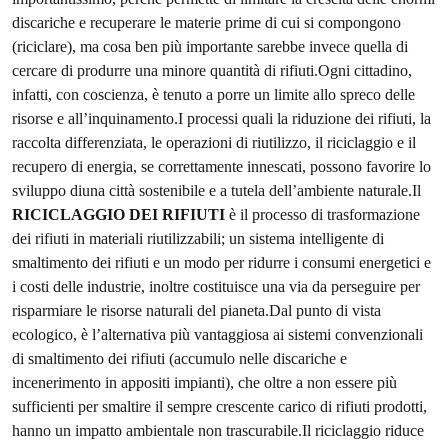
discariche e recuperare le materie prime di cui si compongono
(riciclare), ma cosa ben più importante sarebbe invece quella di
cercare di produrre una minore quantità di rifiuti.Ogni cittadino,
infatti, con coscienza, è tenuto a porre un limite allo spreco delle
risorse e all’inquinamento.I processi quali la riduzione dei rifiuti, la
raccolta differenziata, le operazioni di riutilizzo, il riciclaggio e il
recupero di energia, se correttamente innescati, possono favorire lo
sviluppo diuna città sostenibile e a tutela dell’ambiente naturale.Il
RICICLAGGIO DEI RIFIUTI
è il processo di trasformazione
dei rifiuti in materiali riutilizzabili; un sistema intelligente di
smaltimento dei rifiuti e un modo per ridurre i consumi energetici e
i costi delle industrie, inoltre costituisce una via da perseguire per
risparmiare le risorse naturali del pianeta.Dal punto di vista
ecologico, è l’alternativa più vantaggiosa ai sistemi convenzionali
di smaltimento dei rifiuti (accumulo nelle discariche e
incenerimento in appositi impianti), che oltre a non essere più
sufficienti per smaltire il sempre crescente carico di rifiuti prodotti,
hanno un impatto ambientale non trascurabile.Il riciclaggio riduce