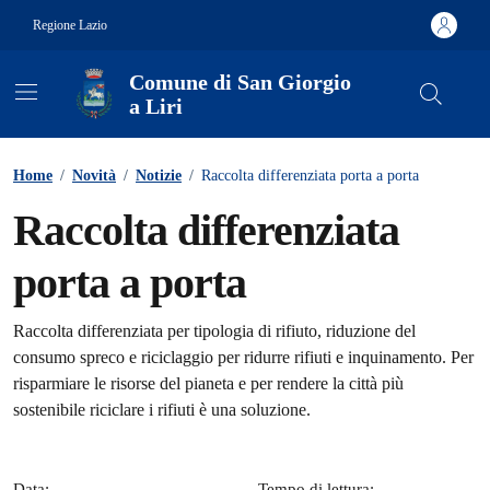
Vai ai contenuti
Vai al footer
Regione Lazio
Comune di San Giorgio
a Liri
Contenuti in evidenza
Home
/
Novità
/
Notizie
/
Raccolta differenziata porta a porta
Raccolta differenziata
porta a porta
Dettagli della notizia
Raccolta differenziata per tipologia di rifiuto, riduzione del
consumo spreco e riciclaggio per ridurre rifiuti e inquinamento. Per
risparmiare le risorse del pianeta e per rendere la città più
sostenibile riciclare i rifiuti è una soluzione.
Data:
Tempo di lettura: