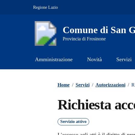
Vai ai contenuti
Vai al footer
Regione Lazio
Comune di San Gi
Provincia di Frosinone
Amministrazione
Novità
Servizi
Contenuti in evidenza
Home
/
Servizi
/
Autorizzazioni
/
Ri
Richiesta acce
Servizio attivo
L'accesso agli atti è il diritto di p