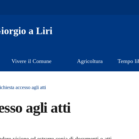
orgio a Liri
Vivere il Comune
Agricoltura
Tempo li
chiesta accesso agli atti
sso agli atti
rendere visione ed estrarre copia di documenti o atti