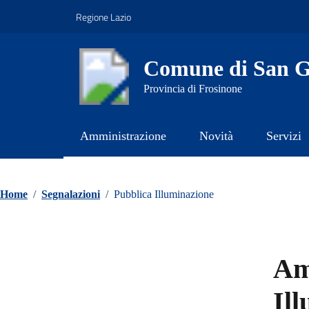
Vai ai contenuti
Vai al footer
Regione Lazio
Comune di San Gi
Provincia di Frosinone
Amministrazione
Novità
Servizi
Contenuti in evidenza
Home
/
Segnalazioni
/
Pubblica Illuminazione
Am
Il