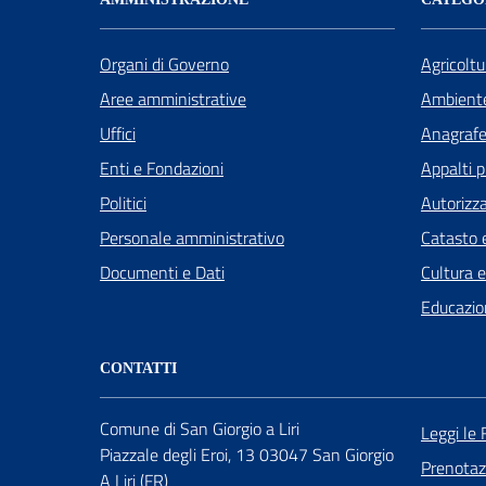
Organi di Governo
Agricoltu
Aree amministrative
Ambient
Uffici
Anagrafe 
Enti e Fondazioni
Appalti p
Politici
Autorizza
Personale amministrativo
Catasto e
Documenti e Dati
Cultura 
Educazio
CONTATTI
Comune di San Giorgio a Liri
Leggi le
Piazzale degli Eroi, 13 03047 San Giorgio
Prenota
A Liri (FR)