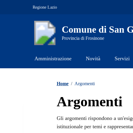
Vai ai contenuti
Vai al footer
Regione Lazio
Comune di San Gi
Provincia di Frosinone
Amministrazione
Novità
Servizi
Contenuti in evidenza
Home
/
Argomenti
Argomenti
Gli argomenti rispondono a un'esige
istituzionale per temi e rappresenta