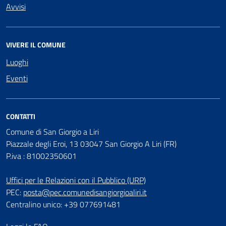
Avvisi
VIVERE IL COMUNE
Luoghi
Eventi
CONTATTI
Comune di San Giorgio a Liri
Piazzale degli Eroi, 13 03047 San Giorgio A Liri (FR)
P.iva : 81002350601
Uffici per le Relazioni con il Pubblico (URP)
PEC:
posta@pec.comunedisangiorgioaliri.it
Centralino unico: +39 077691481