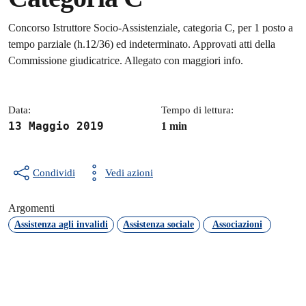
Dettagli della notizia
Concorso Istruttore Socio-Assistenziale, categoria C, per 1 posto a
tempo parziale (h.12/36) ed indeterminato. Approvati atti della
Commissione giudicatrice. Allegato con maggiori info.
Data:
Tempo di lettura:
13 Maggio 2019
1 min
Condividi
Vedi azioni
Argomenti
Assistenza agli invalidi
Assistenza sociale
Associazioni