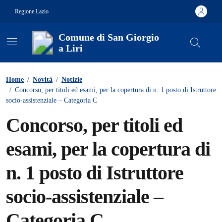
Vai ai contenuti
Vai al footer
Regione Lazio
Comune di San Giorgio
a Liri
Contenuti in evidenza
Home
/
Novità
/
Notizie
/
Concorso, per titoli ed esami, per la copertura di n. 1 posto di Istruttore
socio-assistenziale – Categoria C
Concorso, per titoli ed
esami, per la copertura di
n. 1 posto di Istruttore
socio-assistenziale –
Categoria C