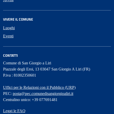
VIVERE IL COMUNE
Luoghi
Eventi
CONTATTI
Comune di San Giorgio a Liri
Piazzale degli Eroi, 13 03047 San Giorgio A Liri (FR)
P.iva : 81002350601
Uffici per le Relazioni con il Pubblico (URP)
PEC:
posta@pec.comunedisangiorgioaliri.it
Centralino unico: +39 077691481
Leggi le FAQ