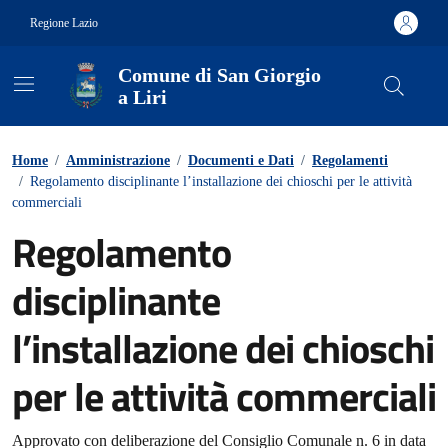
Vai ai contenuti
Vai al footer
Regione Lazio
Comune di San Giorgio
a Liri
Contenuti in evidenza
Home
/
Amministrazione
/
Documenti e Dati
/
Regolamenti
/
Regolamento disciplinante l’installazione dei chioschi per le attività
commerciali
Regolamento
disciplinante
l’installazione dei chioschi
per le attività commerciali
Dettagli del documento
Approvato con deliberazione del Consiglio Comunale n. 6 in data