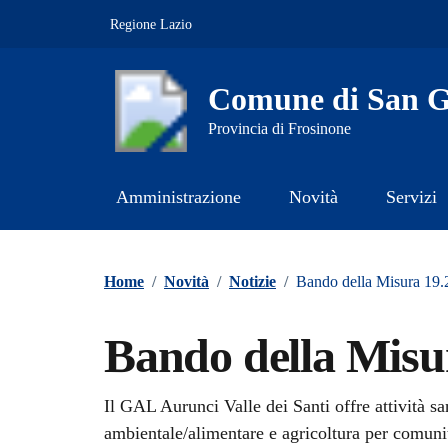
Vai ai contenuti
Vai al footer
Regione Lazio
Comune di San Gi
Provincia di Frosinone
Amministrazione
Novità
Servizi
Contenuti in evidenza
Home
/
Novità
/
Notizie
/
Bando della Misura 19.
Bando della Misur
Dettagli della notizi
Il GAL Aurunci Valle dei Santi offre attività sa
ambientale/alimentare e agricoltura per comun