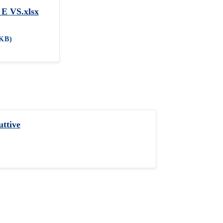
 E VS.xlsx
 KB)
uttive