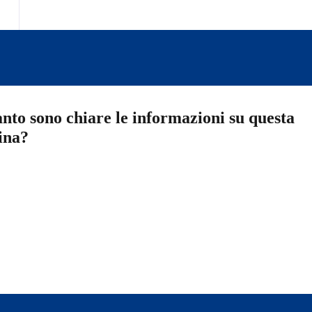
nto sono chiare le informazioni su questa
ina?
a 5 stelle su 5
a 4 stelle su 5
a 3 stelle su 5
a 2 stelle su 5
a 1 stelle su 5