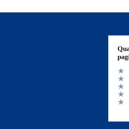
Qua
pag
Valut
Valut
Valut
Valut
Valut