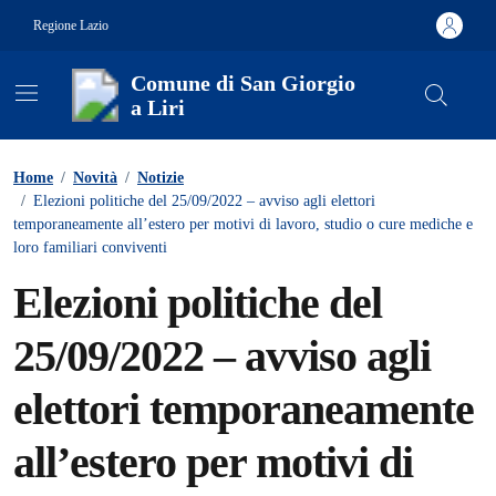
Vai ai contenuti
Vai al footer
Regione Lazio
Comune di San Giorgio
a Liri
Contenuti in evidenza
Home
/
Novità
/
Notizie
/
Elezioni politiche del 25/09/2022 – avviso agli elettori
temporaneamente all’estero per motivi di lavoro, studio o cure mediche e
loro familiari conviventi
Elezioni politiche del
25/09/2022 – avviso agli
elettori temporaneamente
all’estero per motivi di