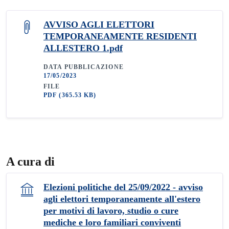
AVVISO AGLI ELETTORI
TEMPORANEAMENTE RESIDENTI
ALLESTERO 1.pdf
DATA PUBBLICAZIONE
17/05/2023
FILE
PDF
(365.53 KB)
A cura di
Elezioni politiche del 25/09/2022 - avviso
agli elettori temporaneamente all'estero
per motivi di lavoro, studio o cure
mediche e loro familiari conviventi