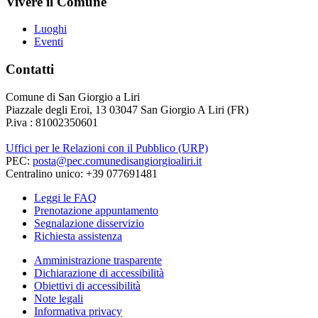
Vivere il Comune
Luoghi
Eventi
Contatti
Comune di San Giorgio a Liri
Piazzale degli Eroi, 13 03047 San Giorgio A Liri (FR)
P.iva : 81002350601
Uffici per le Relazioni con il Pubblico (URP)
PEC:
posta@pec.comunedisangiorgioaliri.it
Centralino unico: +39 077691481
Leggi le FAQ
Prenotazione appuntamento
Segnalazione disservizio
Richiesta assistenza
Amministrazione trasparente
Dichiarazione di accessibilità
Obiettivi di accessibilità
Note legali
Informativa privacy