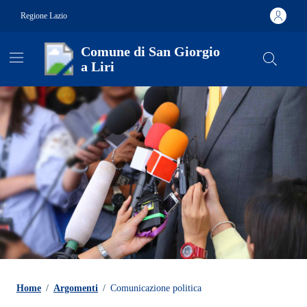
Vai ai contenuti
Vai al footer
Regione Lazio
Comune di San Giorgio
a Liri
Contenuti in evidenza
Home
/
Argomenti
/
Comunicazione politica