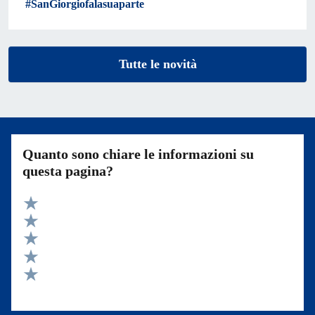
#SanGiorgiofalasuaparte
Tutte le novità
Quanto sono chiare le informazioni su
questa pagina?
Valuta 5 stelle su 5
Valuta 4 stelle su 5
Valuta 3 stelle su 5
Valuta 2 stelle su 5
Valuta 1 stelle su 5