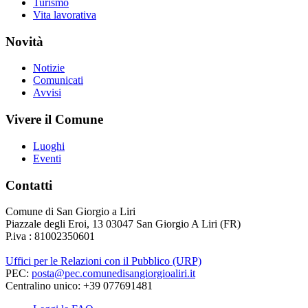
Turismo
Vita lavorativa
Novità
Notizie
Comunicati
Avvisi
Vivere il Comune
Luoghi
Eventi
Contatti
Comune di San Giorgio a Liri
Piazzale degli Eroi, 13 03047 San Giorgio A Liri (FR)
P.iva : 81002350601
Uffici per le Relazioni con il Pubblico (URP)
PEC:
posta@pec.comunedisangiorgioaliri.it
Centralino unico: +39 077691481