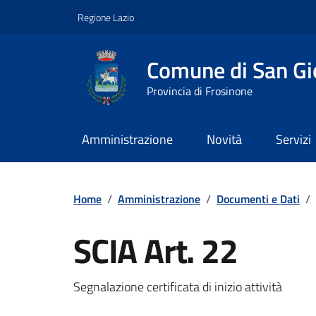
Vai ai contenuti
Vai al footer
Regione Lazio
Comune di San Gio
Provincia di Frosinone
Amministrazione
Novità
Servizi
Contenuti in evidenza
Home
/
Amministrazione
/
Documenti e Dati
/
SCIA Art. 22
Dettagli del documento
Segnalazione certificata di inizio attività