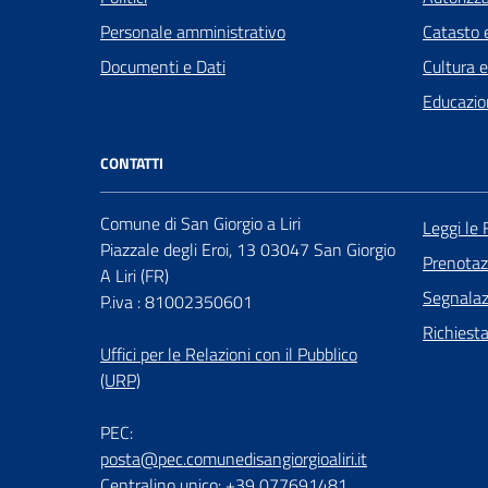
Personale amministrativo
Catasto e
Documenti e Dati
Cultura 
Educazio
CONTATTI
Comune di San Giorgio a Liri
Leggi le
Piazzale degli Eroi, 13 03047 San Giorgio
Prenota
A Liri (FR)
Segnalazi
P.iva : 81002350601
Richiest
Uffici per le Relazioni con il Pubblico
(URP)
PEC:
posta@pec.comunedisangiorgioaliri.it
Centralino unico: +39 077691481