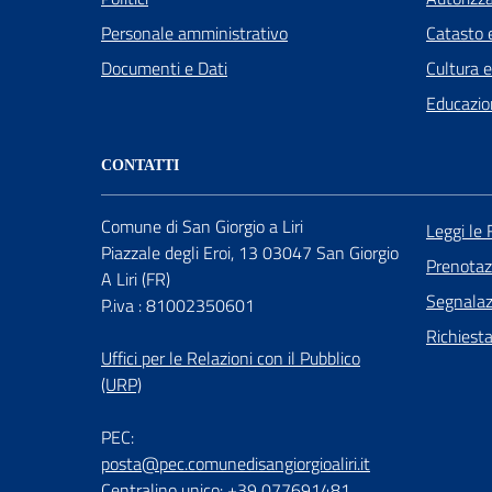
Personale amministrativo
Catasto e
Documenti e Dati
Cultura 
Educazio
CONTATTI
Comune di San Giorgio a Liri
Leggi le
Piazzale degli Eroi, 13 03047 San Giorgio
Prenota
A Liri (FR)
Segnalazi
P.iva : 81002350601
Richiest
Uffici per le Relazioni con il Pubblico
(URP)
PEC:
posta@pec.comunedisangiorgioaliri.it
Centralino unico: +39 077691481