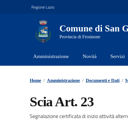
Vai ai contenuti
Vai al footer
Regione Lazio
Comune di San Gi
Provincia di Frosinone
Amministrazione
Novità
Servizi
Contenuti in evidenza
Home
/
Amministrazione
/
Documenti e Dati
/
M
Scia Art. 23
Segnalazione certificata di inizio attività alter
Dettagli del documento