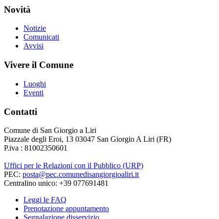
Novità
Notizie
Comunicati
Avvisi
Vivere il Comune
Luoghi
Eventi
Contatti
Comune di San Giorgio a Liri
Piazzale degli Eroi, 13 03047 San Giorgio A Liri (FR)
P.iva : 81002350601
Uffici per le Relazioni con il Pubblico (URP)
PEC:
posta@pec.comunedisangiorgioaliri.it
Centralino unico: +39 077691481
Leggi le FAQ
Prenotazione appuntamento
Segnalazione disservizio