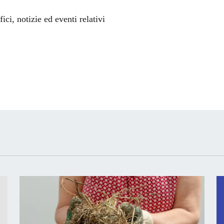
'argomento
ci, notizie ed eventi relativi