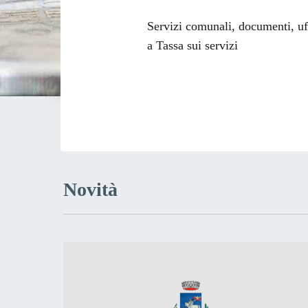
Dettagli dell
Servizi comunali, documenti, uffi
a Tassa sui servizi
Novità