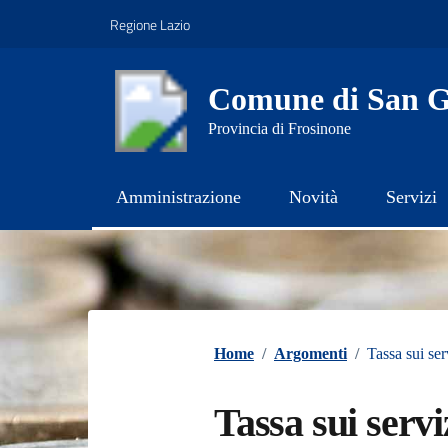
Vai ai contenuti
Vai al footer
Regione Lazio
Comune di San Gi
Provincia di Frosinone
Amministrazione
Novità
Servizi
Contenuti in evidenza
Home
/
Argomenti
/
Tassa sui ser
Tassa sui servi