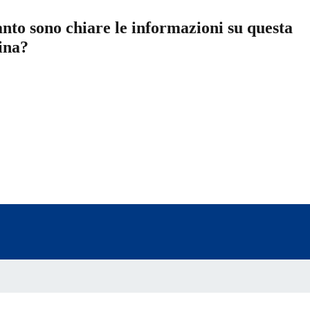
nto sono chiare le informazioni su questa
ina?
a 5 stelle su 5
a 4 stelle su 5
a 3 stelle su 5
a 2 stelle su 5
a 1 stelle su 5