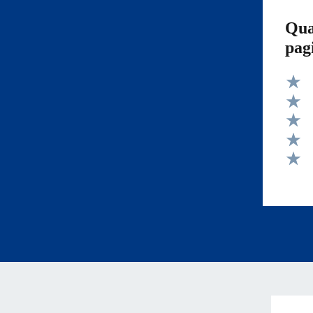
Qua
pag
Valut
Valut
Valut
Valut
Valut