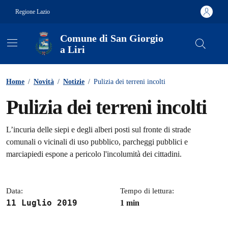
Vai ai contenuti
Vai al footer
Regione Lazio
Comune di San Giorgio
a Liri
Contenuti in evidenza
Home
/
Novità
/
Notizie
/
Pulizia dei terreni incolti
Pulizia dei terreni incolti
Dettagli della notizia
L’incuria delle siepi e degli alberi posti sul fronte di strade
comunali o vicinali di uso pubblico, parcheggi pubblici e
marciapiedi espone a pericolo l'incolumità dei cittadini.
Data:
Tempo di lettura:
11 Luglio 2019
1 min