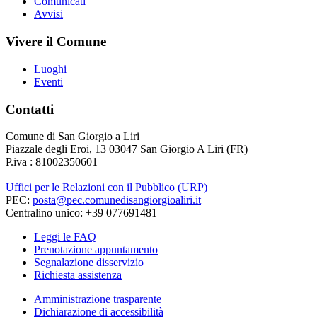
Comunicati
Avvisi
Vivere il Comune
Luoghi
Eventi
Contatti
Comune di San Giorgio a Liri
Piazzale degli Eroi, 13 03047 San Giorgio A Liri (FR)
P.iva : 81002350601
Uffici per le Relazioni con il Pubblico (URP)
PEC:
posta@pec.comunedisangiorgioaliri.it
Centralino unico: +39 077691481
Leggi le FAQ
Prenotazione appuntamento
Segnalazione disservizio
Richiesta assistenza
Amministrazione trasparente
Dichiarazione di accessibilità