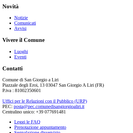
Novità
Notizie
Comunicati
Avvisi
Vivere il Comune
Luoghi
Eventi
Contatti
Comune di San Giorgio a Liri
Piazzale degli Eroi, 13 03047 San Giorgio A Liri (FR)
P.iva : 81002350601
Uffici per le Relazioni con il Pubblico (URP)
PEC:
posta@pec.comunedisangiorgioaliri.it
Centralino unico: +39 077691481
Leggi le FAQ
Prenotazione appuntamento
Segnalazione disservizio