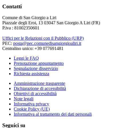
Contatti
Comune di San Giorgio a Liri
Piazzale degli Eroi, 13 03047 San Giorgio A Liri (FR)
P.iva : 81002350601
Uffici per le Relazioni con il Pubblico (URP)
PEC:
posta@pec.comunedisangiorgioaliri.it
Centralino unico: +39 077691481
Leggi le FAQ
Prenotazione appuntamento
Segnalazione disservizio
Richiesta assistenza
Amministrazione trasparente
Dichiarazione di accessibilità
Obiettivi di accessibilità
Note legali
Informativa privacy
Cookie Policy (UE)
Informativa al trattamento dei dati personali
Seguici su