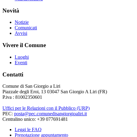
Novità
Notizie
Comunicati
Avvisi
Vivere il Comune
Luoghi
Eventi
Contatti
Comune di San Giorgio a Liri
Piazzale degli Eroi, 13 03047 San Giorgio A Liri (FR)
P.iva : 81002350601
Uffici per le Relazioni con il Pubblico (URP)
PEC:
posta@pec.comunedisangiorgioaliri.it
Centralino unico: +39 077691481
Leggi le FAQ
Prenotazione appuntamento