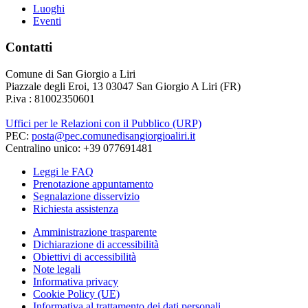
Luoghi
Eventi
Contatti
Comune di San Giorgio a Liri
Piazzale degli Eroi, 13 03047 San Giorgio A Liri (FR)
P.iva : 81002350601
Uffici per le Relazioni con il Pubblico (URP)
PEC:
posta@pec.comunedisangiorgioaliri.it
Centralino unico: +39 077691481
Leggi le FAQ
Prenotazione appuntamento
Segnalazione disservizio
Richiesta assistenza
Amministrazione trasparente
Dichiarazione di accessibilità
Obiettivi di accessibilità
Note legali
Informativa privacy
Cookie Policy (UE)
Informativa al trattamento dei dati personali