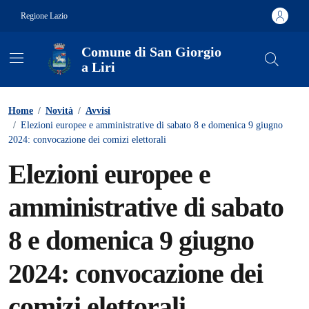
Vai ai contenuti
Vai al footer
Regione Lazio
Comune di San Giorgio
a Liri
Contenuti in evidenza
Home
/
Novità
/
Avvisi
/
Elezioni europee e amministrative di sabato 8 e domenica 9 giugno
2024: convocazione dei comizi elettorali
Elezioni europee e
amministrative di sabato
8 e domenica 9 giugno
2024: convocazione dei
comizi elettorali