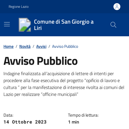
Vai ai contenuti
Vai al footer
Regione Lazio
Comune di San Giorgio a
Liri
Contenuti in evidenza
Home
/
Novità
/
Avvisi
/
Avviso Pubblico
Avviso Pubblico
Dettagli della notizia
Indagine finalizzata all’acquisizione di lettere di intenti per
procedere alla fase esecutiva del progetto “opificio di lavoro e
cultura ” per la manifestazione di interesse rivolta ai comuni del
Lazio per realizzare “officine municipali”
Data:
Tempo di lettura:
1 min
14 Ottobre 2023