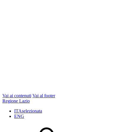
Vai ai contenuti
Vai al footer
Regione Lazio
ITA
selezionata
ENG