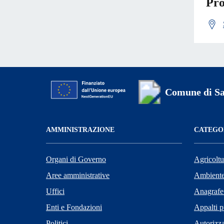
Pro
Comune di Sa
AMMINISTRAZIONE
CATEGOR
Organi di Governo
Agricoltu
Aree amministrative
Ambient
Uffici
Anagrafe 
Enti e Fondazioni
Appalti p
Politici
Autorizza