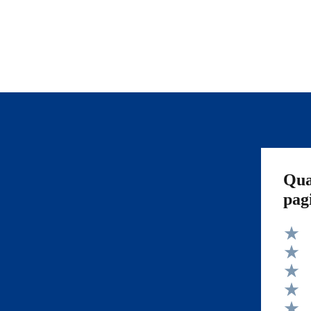
Qua
pag
Valut
Valut
Valut
Valut