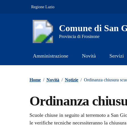
Vai ai contenuti
Vai al footer
Regione Lazio
Comune di San Gi
Provincia di Frosinone
Amministrazione
Novità
Servizi
Contenuti in evidenza
Home
/
Novità
/
Notizie
/
Ordinanza chiusura scu
Ordinanza chiusu
Dettagli della notizi
Scuole chiuse in seguito al terremoto a San Gio
le verifiche tecniche necessiteranno la chiusura