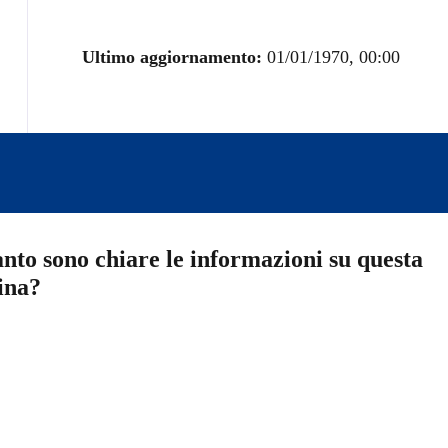
Ultimo aggiornamento:
01/01/1970, 00:00
nto sono chiare le informazioni su questa
ina?
a 5 stelle su 5
a 4 stelle su 5
a 3 stelle su 5
a 2 stelle su 5