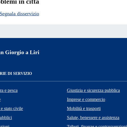
blemi in città
Segnala disservizio
n Giorgio a Liri
IE DI SERVIZIO
ra e pesca
Giustizia e sicurezza pubblica
e
Imprese e commercio
e stato civile
Mobilità e trasporti
ubblici
Salute, benessere e assistenza
zioni
Tributi, finanze e contravvenzioni