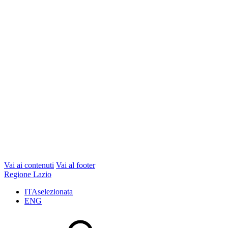
Vai ai contenuti
Vai al footer
Regione Lazio
ITA
selezionata
ENG