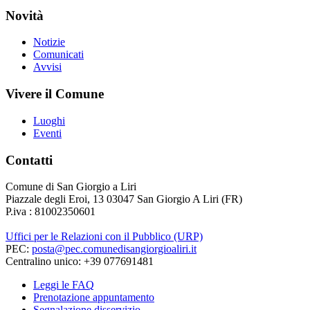
Novità
Notizie
Comunicati
Avvisi
Vivere il Comune
Luoghi
Eventi
Contatti
Comune di San Giorgio a Liri
Piazzale degli Eroi, 13 03047 San Giorgio A Liri (FR)
P.iva : 81002350601
Uffici per le Relazioni con il Pubblico (URP)
PEC:
posta@pec.comunedisangiorgioaliri.it
Centralino unico: +39 077691481
Leggi le FAQ
Prenotazione appuntamento
Segnalazione disservizio