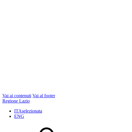
Vai ai contenuti
Vai al footer
Regione Lazio
ITA
selezionata
ENG