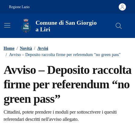
Vai ai contenuti
Vai al footer
Regione Lazio
Comune di San Giorgio
a Liri
Contenuti in evidenza
Home
/
Novità
/
Avvisi
/
Avviso – Deposito raccolta firme per referendum “no green pass”
Avviso – Deposito raccolta
firme per referendum “no
green pass”
Dettagli della notizia
Cittadini, potete prendere i moduli per sottoscrivere i quesiti
referendari descritti nell'avviso allegato.