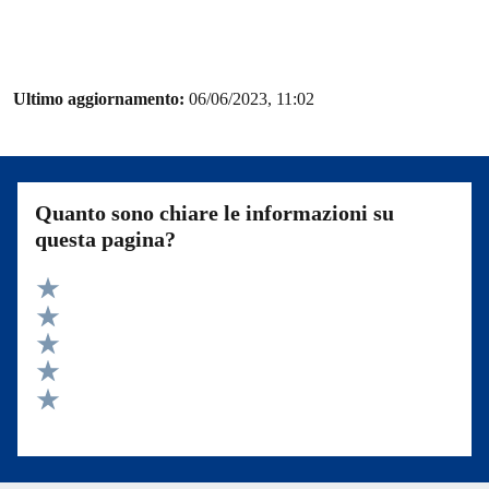
Ultimo aggiornamento:
06/06/2023, 11:02
Quanto sono chiare le informazioni su
questa pagina?
Valuta 5 stelle su 5
Valuta 4 stelle su 5
Valuta 3 stelle su 5
Valuta 2 stelle su 5
Valuta 1 stelle su 5