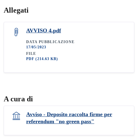
Allegati
AVVISO 4.pdf
DATA PUBBLICAZIONE
17/05/2023
FILE
PDF
(214.63 KB)
A cura di
Avviso - Deposito raccolta firme per
referendum "no green pass"